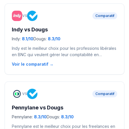
formateurs.
VS
Comparatif
Indy
vs
Dougs
Indy
:
8.1
/10
Dougs
:
8.3
/10
Indy est le meilleur choix pour les professions libérales
en BNC qui veulent gérer leur comptabilité en
autonomie à moindre coût. Dougs convient aux
Voir le comparatif →
freelances qui préfèrent déléguer totalement leur
comptabilité à un expert-comptable humain inclus dans
l'abonnement.
VS
Comparatif
Pennylane
vs
Dougs
Pennylane
:
8.3
/10
Dougs
:
8.3
/10
Pennylane est le meilleur choix pour les freelances en