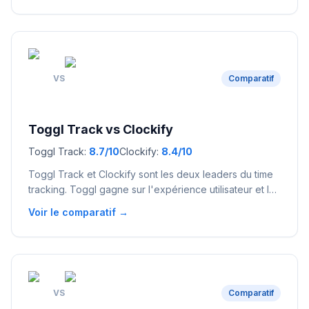
flexibilité, un plan gratuit pour tester et une interface
drag & drop sans contrainte.
VS
Comparatif
Toggl Track
vs
Clockify
Toggl Track
:
8.7
/10
Clockify
:
8.4
/10
Toggl Track et Clockify sont les deux leaders du time
tracking. Toggl gagne sur l'expérience utilisateur et les
intégrations, Clockify domine sur le prix avec un plan
Voir le comparatif →
gratuit réellement illimité. Si tu es freelance solo avec
un budget serré, Clockify est imbattable. Si tu veux le
meilleur outil global et que tu peux investir 9 €/mois,
Toggl est le choix premium.
VS
Comparatif