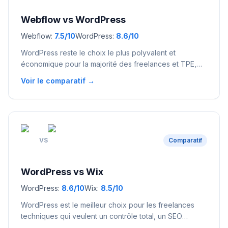
Webflow
vs
WordPress
Webflow
:
7.5
/10
WordPress
:
8.6
/10
WordPress reste le choix le plus polyvalent et
économique pour la majorité des freelances et TPE,
avec son écosystème illimité et son SEO imbattable.
Voir le comparatif →
Webflow excelle pour les designers et profils
techniques qui veulent un contrôle visuel total et des
performances maximales, mais sa courbe
d'apprentissage est raide.
VS
Comparatif
WordPress
vs
Wix
WordPress
:
8.6
/10
Wix
:
8.5
/10
WordPress est le meilleur choix pour les freelances
techniques qui veulent un contrôle total, un SEO
imbattable et un coût minimal à long terme. Wix