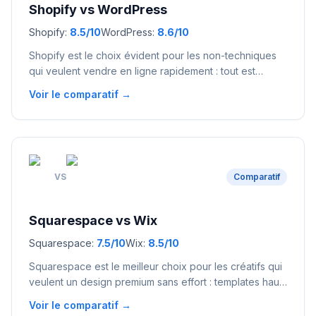
Shopify
vs
WordPress
Shopify
:
8.5
/10
WordPress
:
8.6
/10
Shopify est le choix évident pour les non-techniques
qui veulent vendre en ligne rapidement : tout est
intégré et optimisé. WooCommerce (WordPress) offre
Voir le comparatif →
plus de flexibilité et un coût moindre à long terme, mais
demande des compétences techniques pour
l'installation et la maintenance.
VS
Comparatif
Squarespace
vs
Wix
Squarespace
:
7.5
/10
Wix
:
8.5
/10
Squarespace est le meilleur choix pour les créatifs qui
veulent un design premium sans effort : templates haut
de gamme, galeries photos superbes. Wix est
Voir le comparatif →
préférable pour les débutants qui veulent plus de