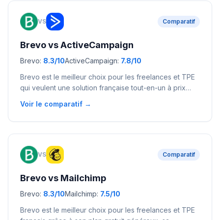
VS
Comparatif
Brevo
vs
ActiveCampaign
Brevo
:
8.3
/10
ActiveCampaign
:
7.8
/10
Brevo est le meilleur choix pour les freelances et TPE
qui veulent une solution française tout-en-un à prix
abordable avec conformité RGPD native.
Voir le comparatif →
ActiveCampaign convient aux entreprises qui ont
besoin du moteur d'automation le plus puissant du
marché et qui peuvent investir davantage.
VS
Comparatif
Brevo
vs
Mailchimp
Brevo
:
8.3
/10
Mailchimp
:
7.5
/10
Brevo est le meilleur choix pour les freelances et TPE