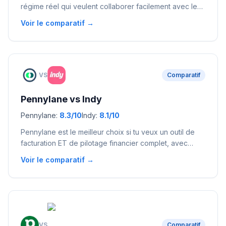
régime réel qui veulent collaborer facilement avec leur
expert-comptable via une interface moderne. Dougs
Voir le comparatif →
convient à ceux qui préfèrent déléguer totalement leur
comptabilité avec un expert-comptable inclus dans
l'abonnement.
VS
Comparatif
Pennylane
vs
Indy
Pennylane
:
8.3
/10
Indy
:
8.1
/10
Pennylane est le meilleur choix si tu veux un outil de
facturation ET de pilotage financier complet, avec
connexion directe à ton expert-comptable. Indy est
Voir le comparatif →
idéal si tu veux une solution 100 % gratuite pour
facturer et déclarer, sans prise de tête.
VS
Comparatif