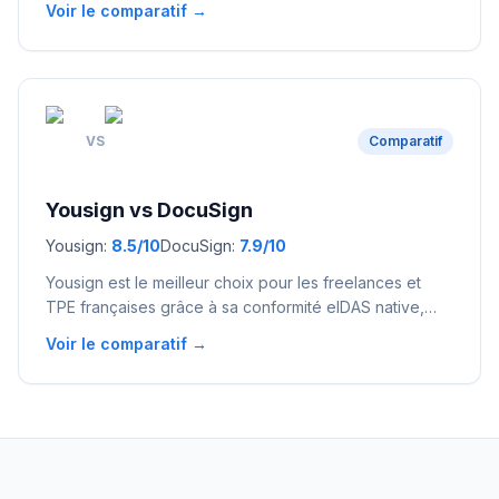
Voir le comparatif →
convient parfaitement aux débutants qui veulent un site
professionnel rapidement, sans compétence technique
et sans maintenance.
VS
Comparatif
Yousign
vs
DocuSign
Yousign
:
8.5
/10
DocuSign
:
7.9
/10
Yousign est le meilleur choix pour les freelances et
TPE françaises grâce à sa conformité eIDAS native,
son hébergement en France et ses tarifs accessibles.
Voir le comparatif →
DocuSign convient aux entreprises avec des besoins
internationaux et un écosystème d'intégrations massif,
mais ses prix élevés et la conformité eIDAS limitée au
plan Business Pro le pénalisent pour les petites
structures.