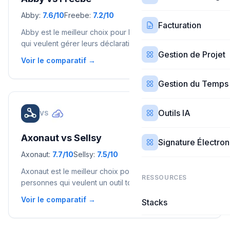
Abby
:
7.6
/10
Freebe
:
7.2
/10
Facturation
Abby est le meilleur choix pour les auto-entrepreneurs
qui veulent gérer leurs déclarations URSSAF et suivre
Gestion de Projet
leurs seuils en temps réel. Freebe convient mieux à
Voir le comparatif →
ceux qui cherchent un outil de facturation plus complet
avec notes de frais et suivi de trésorerie.
Gestion du Temps
Outils IA
VS
Comparatif
Axonaut
vs
Sellsy
Signature Électro
Axonaut
:
7.7
/10
Sellsy
:
7.5
/10
Axonaut est le meilleur choix pour les TPE de 1 à 5
RESSOURCES
personnes qui veulent un outil tout-en-un à prix fixe
(CRM + facturation + compta). Sellsy convient mieux
Voir le comparatif →
Stacks
aux PME en croissance de 5 à 50 personnes qui ont
besoin de puissance CRM et d'intégrations avancées.