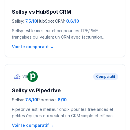
Sellsy
vs
HubSpot CRM
Sellsy
:
7.5
/10
HubSpot CRM
:
8.6
/10
Sellsy est le meilleur choix pour les TPE/PME
françaises qui veulent un CRM avec facturation
intégrée et une solution conforme au droit français.
Voir le comparatif →
HubSpot convient mieux aux entreprises orientées
marketing qui veulent un écosystème complet (CRM +
marketing + service client).
VS
Comparatif
Sellsy
vs
Pipedrive
Sellsy
:
7.5
/10
Pipedrive
:
8
/10
Pipedrive est le meilleur choix pour les freelances et
petites équipes qui veulent un CRM simple et efficace
orienté ventes. Sellsy convient mieux aux TPE/PME
Voir le comparatif →
françaises qui ont besoin d'un outil tout-en-un (CRM +