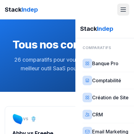
Stack
Indep
Stack
Indep
Tous nos comparatifs
COMPARATIFS
26
comparatifs pour vous aider à choisir le
Banque Pro
meilleur outil SaaS pour votre activité.
Comptabilité
Création de Site
CRM
VS
Comparatif
Email Marketing
Abby
vs
Freebe