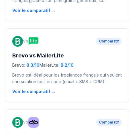
français grâce à son plan gratuit généreux, sa
conformité RGPD native et ses prix en euros. Mailchimp
Voir le comparatif →
convient si vous avez besoin d'un écosystème
d'intégrations massif et de templates professionnels,
mais ses prix en dollars et ses limitations sur le plan
gratuit pénalisent les petites structures.
VS
Comparatif
Brevo
vs
MailerLite
Brevo
:
8.3
/10
MailerLite
:
8.2
/10
Brevo est idéal pour les freelances français qui veulent
une solution tout-en-one (email + SMS + CRM)
conforme RGPD. MailerLite est le meilleur choix pour
Voir le comparatif →
les débutants avec un budget serré grâce à son
interface ultra-simple et son plan gratuit de 1 000
abonnés.
VS
Comparatif