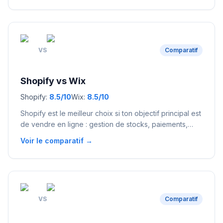
facturation) conforme au droit français.
VS
Comparatif
Shopify
vs
Wix
Shopify
:
8.5
/10
Wix
:
8.5
/10
Shopify est le meilleur choix si ton objectif principal est
de vendre en ligne : gestion de stocks, paiements,
expéditions, tout est optimisé pour le e-commerce. Wix
Voir le comparatif →
convient mieux si tu veux un site vitrine avec un petit
catalogue en complément, grâce à sa simplicité et son
éditeur drag & drop flexible.
VS
Comparatif