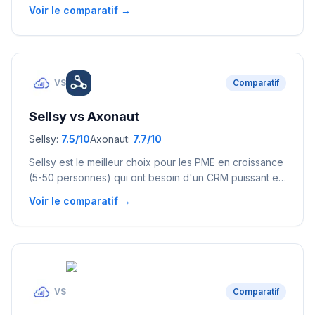
Sarbacane convient aux entreprises qui privilégient un
Voir le comparatif →
support téléphonique premium et une infrastructure
française de premier plan, et qui ont le budget
correspondant.
VS
Comparatif
Sellsy
vs
Axonaut
Sellsy
:
7.5
/10
Axonaut
:
7.7
/10
Sellsy est le meilleur choix pour les PME en croissance
(5-50 personnes) qui ont besoin d'un CRM puissant et
de nombreuses intégrations. Axonaut est idéal pour les
Voir le comparatif →
TPE (1-5 personnes) qui veulent un outil tout-en-un
simple et à prix fixe.
VS
Comparatif