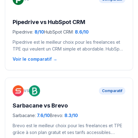
Pipedrive
vs
HubSpot CRM
Pipedrive
:
8
/10
HubSpot CRM
:
8.6
/10
Pipedrive est le meilleur choix pour les freelances et
TPE qui veulent un CRM simple et abordable. HubSpot
convient mieux aux entreprises qui ont besoin d'un
Voir le comparatif →
écosystème marketing complet avec un CRM gratuit.
VS
Comparatif
Sarbacane
vs
Brevo
Sarbacane
:
7.6
/10
Brevo
:
8.3
/10
Brevo est le meilleur choix pour les freelances et TPE
grâce à son plan gratuit et ses tarifs accessibles.