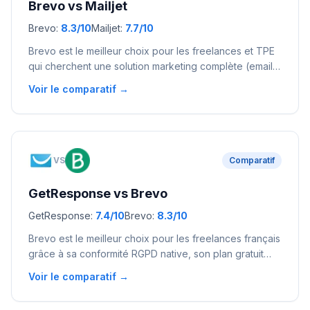
Brevo
vs
Mailjet
Brevo
:
8.3
/10
Mailjet
:
7.7
/10
Brevo est le meilleur choix pour les freelances et TPE
qui cherchent une solution marketing complète (email +
SMS + CRM + automation). Mailjet convient mieux aux
Voir le comparatif →
développeurs et entreprises qui ont besoin d'emails
transactionnels fiables et d'une API robuste.
VS
Comparatif
GetResponse
vs
Brevo
GetResponse
:
7.4
/10
Brevo
:
8.3
/10
Brevo est le meilleur choix pour les freelances français
grâce à sa conformité RGPD native, son plan gratuit
généreux et sa plateforme tout-en-un. GetResponse
Voir le comparatif →
se démarque par ses webinaires intégrés et ses
tunnels de conversion, idéal pour les infopreneurs et