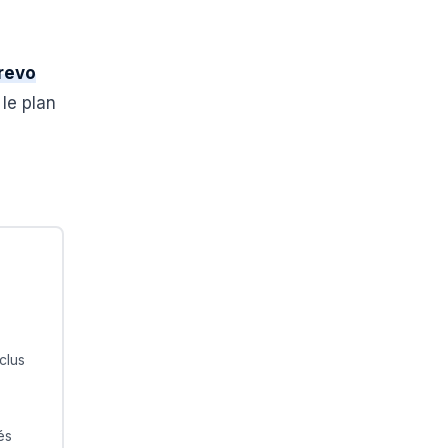
revo
 le plan
clus
és