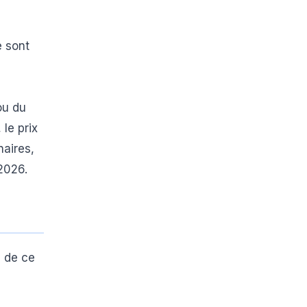
e sont
ou du
 le prix
aires,
2026.
s de ce