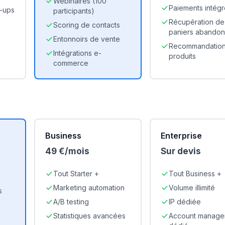
Webinaires (100
Paiements intégr
p-ups
participants)
Récupération de
Scoring de contacts
paniers abando
Entonnoirs de vente
Recommandatio
Intégrations e-
produits
commerce
Business
Enterprise
49 €/mois
Sur devis
Tout Starter +
Tout Business +
Marketing automation
Volume illimité
s
A/B testing
IP dédiée
Statistiques avancées
Account manage