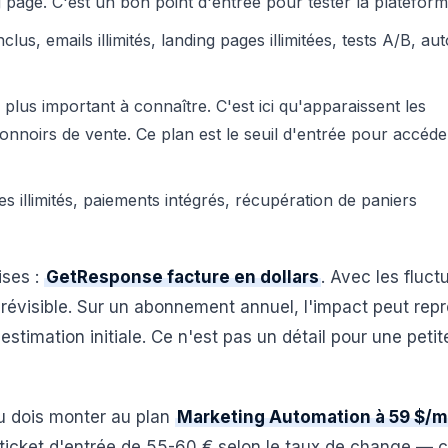
ng page. C'est un bon point d'entrée pour tester la plateform
clus, emails illimités, landing pages illimitées, tests A/B, a
e plus important à connaître. C'est ici qu'apparaissent les
tonnoirs de vente. Ce plan est le seuil d'entrée pour accéd
es illimités, paiements intégrés, récupération de paniers
ises :
GetResponse facture en dollars
. Avec les fluct
révisible. Sur un abonnement annuel, l'impact peut rep
estimation initiale. Ce n'est pas un détail pour une petit
u dois monter au plan
Marketing Automation à 59 $/m
ticket d'entrée de 55-60 € selon le taux de change — c