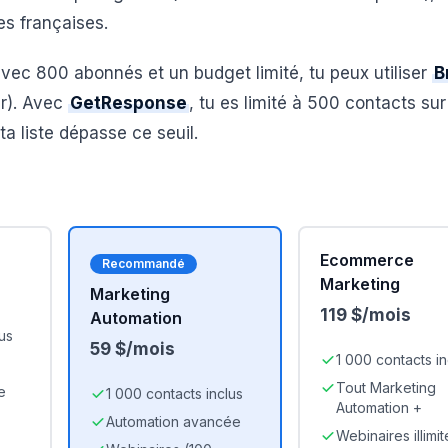
ses françaises.
avec 800 abonnés et un budget limité, tu peux utiliser
B
ur). Avec
GetResponse
, tu es limité à 500 contacts sur
a liste dépasse ce seuil.
Ecommerce
Recommandé
Marketing
Marketing
119 $/mois
Automation
us
59 $/mois
1 000 contacts in
Tout Marketing
e
1 000 contacts inclus
Automation +
Automation avancée
Webinaires illimit