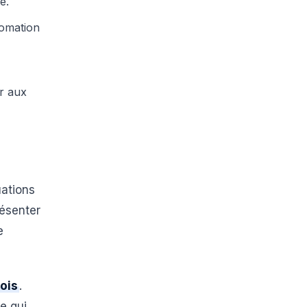
e.
utomation
er aux
uations
résenter
e
ois
.
e qui