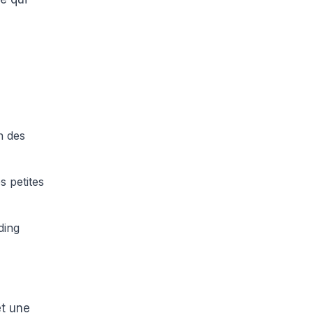
n des
s petites
ding
et une