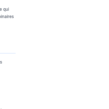
e qui
binaires
us