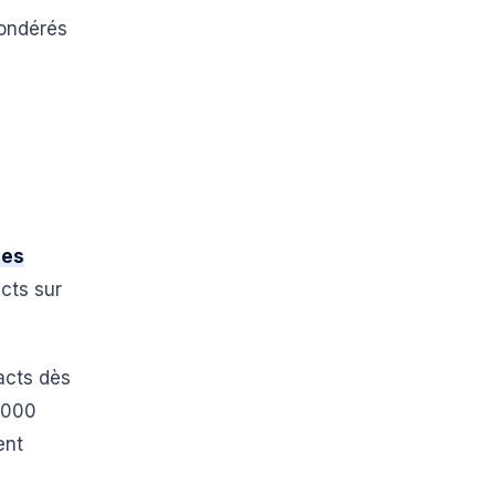
pondérés
des
cts sur
acts dès
 000
ent