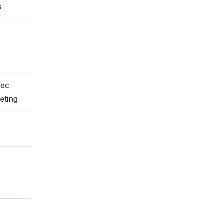
s
ec
eting