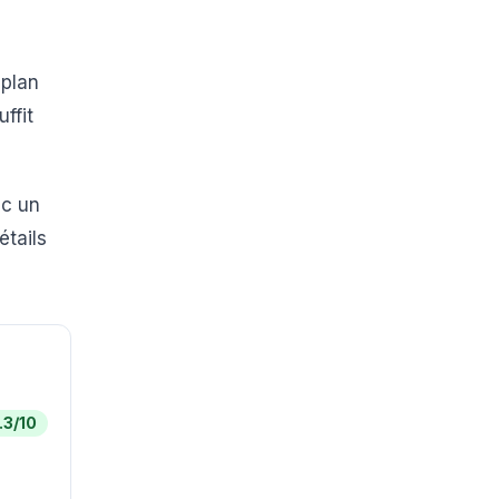
 plan
ffit
ec un
étails
.3
/10