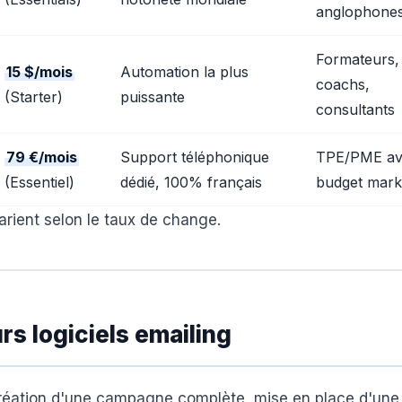
anglophone
Formateurs,
15 $/mois
Automation la plus
coachs,
(Starter)
puissante
consultants
79 €/mois
Support téléphonique
TPE/PME av
(Essentiel)
dédié, 100% français
budget mark
 varient selon le taux de change.
rs logiciels emailing
: création d'une campagne complète, mise en place d'une