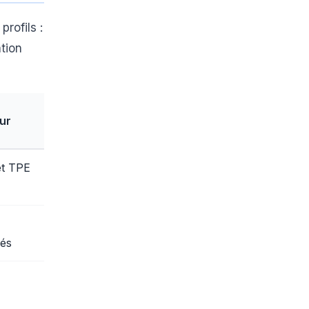
rofils :
tion
ur
et TPE
,
rés