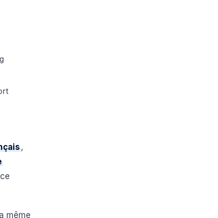
ng
ort
nçais
,
e
nce
 la même