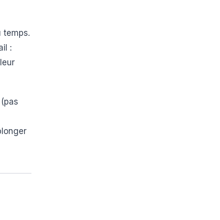
u temps.
il :
leur
 (pas
plonger