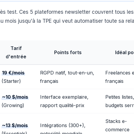
rès test. Ces 5 plateformes newsletter couvrent tous les p
u mois jusqu'à la TPE qui veut automatiser toute sa rela
Tarif
Points forts
Idéal po
d'entrée
19 €/mois
RGPD natif, tout-en-un,
Freelances 
(Starter)
français
français
~10 $/mois
Interface exemplaire,
Petites listes
(Growing)
rapport qualité-prix
budgets ser
Stacks e-
~13 $/mois
Intégrations (300+),
commerce
(Essentials)
notoriété mondiale