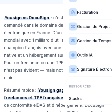
Facturation
Yousign vs DocuSign
: c'est le comparatif le plus
demandé dans le domaine de la signature
Gestion de Projet
électronique en France. D'un côté, le leader
mondial avec 1 milliard d'utilisateurs. De l'autre, le
Gestion du Temps
champion français avec une conformité eIDAS
Outils IA
native et un hébergement sur le territoire français.
Pour un freelance ou une TPE française, le choix
Signature Électro
n'est pas évident — mais notre analyse le rend
clair.
RESSOURCES
Résumé rapide :
Yousign gagne pour les
freelances et TPE françaises
en termes de prix,
Stacks
de conformité eIDAS et d'hébergement. DocuSign