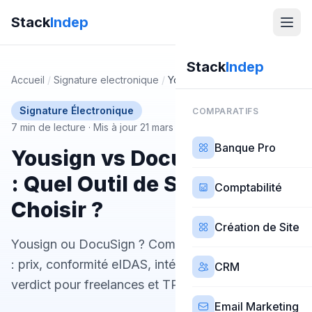
Stack
Indep
Stack
Indep
Accueil
/
Signature electronique
/
Yousign vs docusign
Signature Électronique
COMPARATIFS
7 min de lecture
·
Mis à jour 21 mars 2026
Banque Pro
Yousign vs DocuSign 2026
: Quel Outil de Signature
Comptabilité
Choisir ?
Création de Site
Yousign ou DocuSign ? Comparatif complet 2026
: prix, conformité eIDAS, intégrations, UX. Notre
CRM
verdict pour freelances et TPE françaises.
Email Marketing