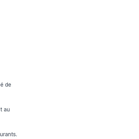
lé de
t au
urants.