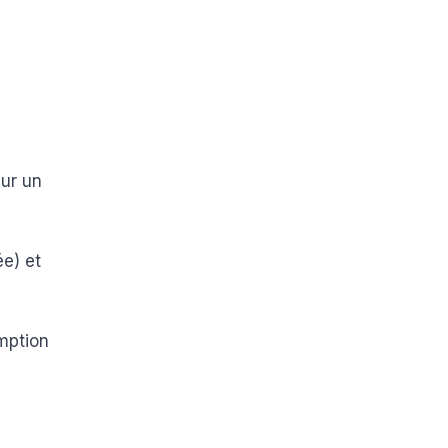
sur un
ée) et
omption