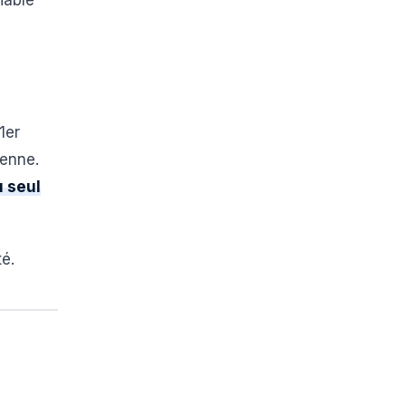
iable
1er
éenne.
u seul
té.