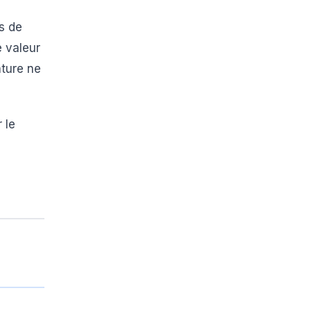
s de
e valeur
ature ne
 le