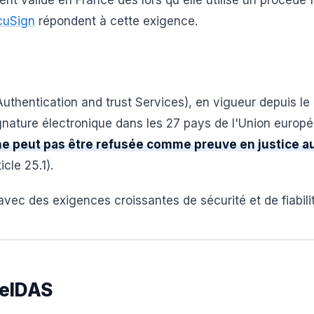
ment valide en France dès lors qu'elle utilise un procédé f
cuSign
répondent à cette exigence.
 Authentication and trust Services), en vigueur depuis le 
signature électronique dans les 27 pays de l'Union europ
ne peut pas être refusée comme preuve en justice a
icle 25.1).
avec des exigences croissantes de sécurité et de fiabili
 eIDAS