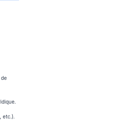
 de
idique.
 etc.).