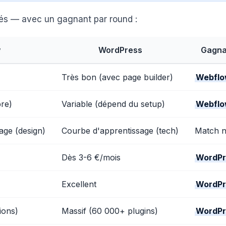
és — avec un gagnant par round :
w
WordPress
Gagna
Très bon (avec page builder)
Webfl
pre)
Variable (dépend du setup)
Webfl
age (design)
Courbe d'apprentissage (tech)
Match n
Dès 3-6 €/mois
WordPr
Excellent
WordPr
ions)
Massif (60 000+ plugins)
WordPr