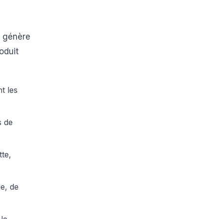
 génère
oduit
t les
s de
te,
e, de