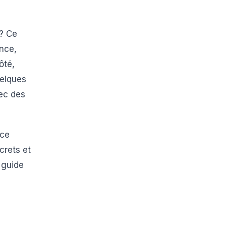
? Ce
nce,
ôté,
uelques
ec des
 ce
crets et
 guide