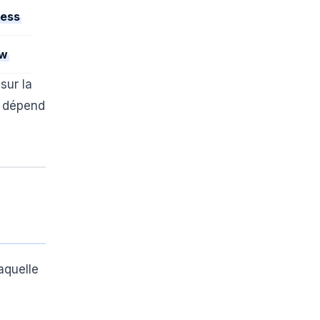
ess
ow
sur la
x dépend
aquelle