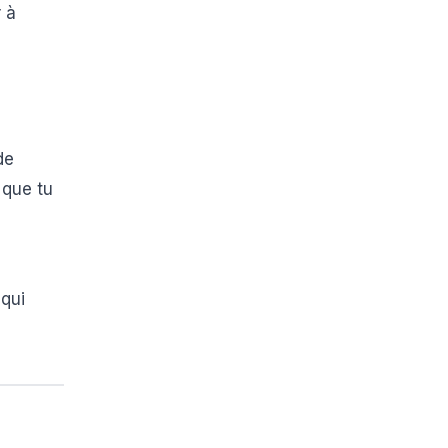
r à
de
 que tu
 qui