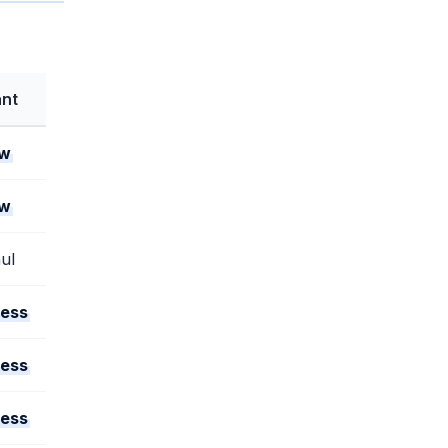
nt
ow
ow
ul
ess
ess
ess