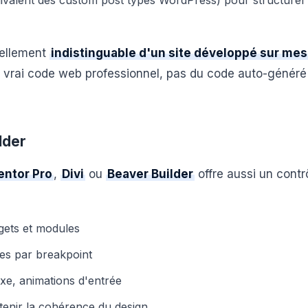
ivalent des custom post types WordPress) pour structurer 
uellement
indistinguable d'un site développé sur mes
 vrai code web professionnel, pas du code auto-généré
lder
entor Pro
,
Divi
ou
Beaver Builder
offre aussi un contr
gets et modules
es par breakpoint
xe, animations d'entrée
enir la cohérence du design