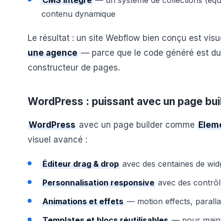
CMS intégré
— un système de collections (équ
contenu dynamique
Le résultat : un site Webflow bien conçu est vis
une agence
— parce que le code généré est du
constructeur de pages.
WordPress : puissant avec un page bui
WordPress
avec un page builder comme
Elem
visuel avancé :
Éditeur drag & drop
avec des centaines de wid
Personnalisation responsive
avec des contrôl
Animations et effets
— motion effects, paralla
Templates et blocs réutilisables
— pour maint