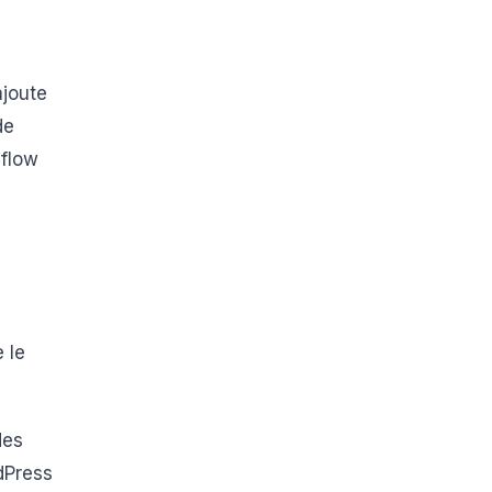
ajoute
de
flow
 le
des
dPress