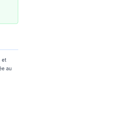
 et
sée au