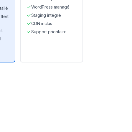
WordPress managé
allé
Staging intégré
fert
CDN inclus
it
Support prioritaire
l