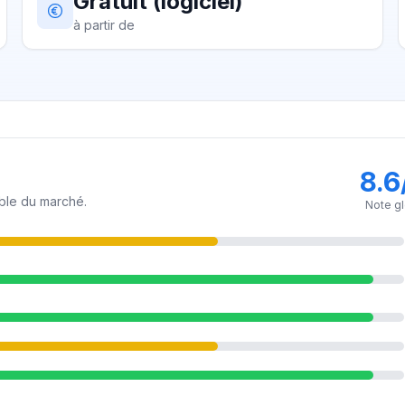
Gratuit (logiciel)
à partir de
8.6
ible du marché.
Note g