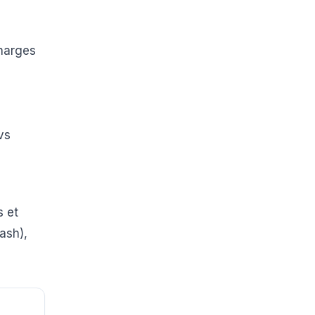
charges
vs
s et
ash),