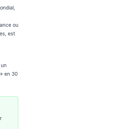
ondial,
lance ou
es, est
 un
 » en 30
r