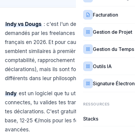
Facturation
Indy vs Dougs
: c'est l'un des comparatifs les plus
Gestion de Projet
demandés par les freelances et auto-entrepreneurs
français en 2026. Et pour cause — ces deux outils
Gestion du Temps
semblent similaires à première vue (logiciel de
comptabilité, rapprochement bancaire, aide aux
Outils IA
déclarations), mais ils sont fondamentalement
différents dans leur philosophie.
Signature Électro
Indy
est un logiciel que tu utilises toi-même. Tu te
connectes, tu valides tes transactions, tu génères
RESSOURCES
tes déclarations. C'est gratuit dans la version de
Stacks
base, 12-25 €/mois pour les fonctionnalités
avancées.