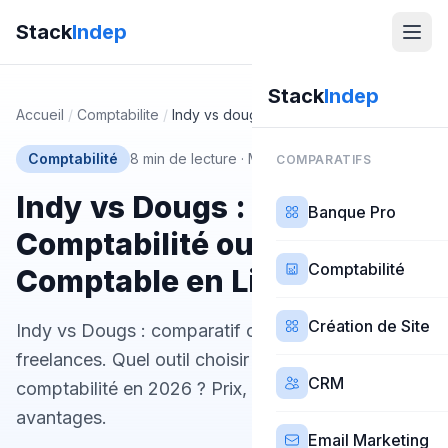
Stack
Indep
Stack
Indep
Accueil
/
Comptabilite
/
Indy vs dougs
Comptabilité
8 min de lecture
·
Mis à jour 27 février 2026
COMPARATIFS
Indy vs Dougs : Logiciel de
Banque Pro
Comptabilité ou Expert-
Comptabilité
Comptable en Ligne ?
Création de Site
Indy vs Dougs : comparatif complet pour
freelances. Quel outil choisir pour gérer votre
CRM
comptabilité en 2026 ? Prix, fonctionnalités,
avantages.
Email Marketing