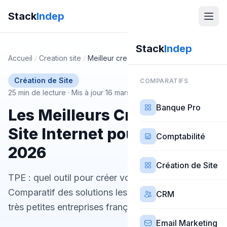
Stack
Indep
Stack
Indep
Accueil
/
Creation site
/
Meilleur createur site tpe
Création de Site
COMPARATIFS
25 min de lecture
·
Mis à jour 16 mars 2026
Banque Pro
Les Meilleurs Créateurs de
Site Internet pour TPE en
Comptabilité
2026
Création de Site
TPE : quel outil pour créer votre site web ?
Comparatif des solutions les plus adaptées aux
CRM
très petites entreprises françaises.
Email Marketing