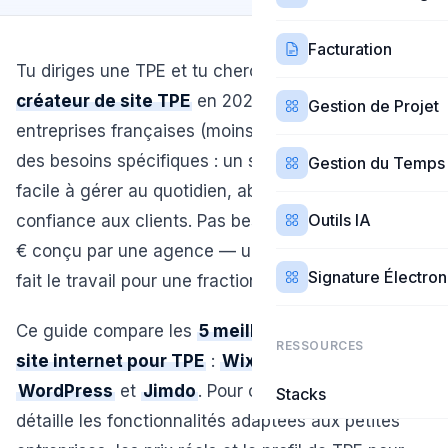
Facturation
Tu diriges une TPE et tu cherches le
meilleur
créateur de site TPE
en 2026 ? Les très petites
Gestion de Projet
entreprises françaises (moins de 10 salariés) ont
des besoins spécifiques : un site professionnel,
Gestion du Temps
facile à gérer au quotidien, abordable et qui inspire
Outils IA
confiance aux clients. Pas besoin d'un site à 5 000
€ conçu par une agence — un bon créateur de site
Signature Électro
fait le travail pour une fraction du coût.
Ce guide compare les
5 meilleurs créateurs de
RESSOURCES
site internet pour TPE
:
Wix
,
Hostinger
,
IONOS
,
WordPress
et
Jimdo
. Pour chaque outil, on
Stacks
détaille les fonctionnalités adaptées aux petites