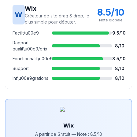
Wix
8.5
/10
W
Créateur de site drag & drop, le
Note globale
plus simple pour débuter.
Facilit\u00e9
9.5
/10
Rapport
8
/10
qualit\u00e9/prix
Fonctionnalit\u00e9s
8.5
/10
Support
8
/10
Int\u00e9grations
8
/10
Wix
A partir de
Gratuit
— Note :
8.5
/10