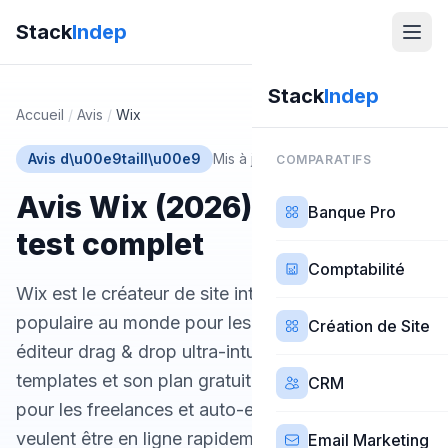
Stack
Indep
Stack
Indep
Accueil
/
Avis
/
Wix
Avis d\u00e9taill\u00e9
Mis à jour 16 mars 2026
COMPARATIFS
Avis Wix (2026) — Notre
Banque Pro
test complet
Comptabilité
Wix est le créateur de site internet le plus
populaire au monde pour les débutants. Son
Création de Site
éditeur drag & drop ultra-intuitif, ses 900+
templates et son plan gratuit en font le choix idéal
CRM
pour les freelances et auto-entrepreneurs qui
veulent être en ligne rapidement sans compétence
Email Marketing