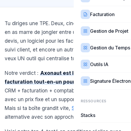
Facturation
Tu diriges une TPE. Deux, cinq, dix personnes. Et tu
Gestion de Projet
en as marre de jongler entre un tableur pour les
devis, un logiciel pour les factures, un autre pour le
Gestion du Temps
suivi client, et encore un autre pour la compta. Tu
veux UN outil qui centralise tout.
Outils IA
Notre verdict :
Axonaut est le meilleur logiciel de
Signature Électro
facturation tout-en-un pour les TPE françaises
.
CRM + facturation + comptabilité + gestion, le tout
avec un prix fixe et un support réactif en français.
RESSOURCES
Mais si ta boîte grandit vite,
Sellsy
est la meilleure
Stacks
alternative avec son approche modulaire.