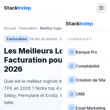
Stack
Indep
Stack
Indep
Accueil
/
Facturation
/
Meilleur logiciel facturation tpe
Facturation
14 min de lecture
·
Mis à jour 25 février 2026
COMPARATIFS
Les Meilleurs Logiciels de
Banque Pro
Facturation pour TPE en
Comptabilité
2026
Création de Site
Quel est le meilleur logiciel de facturation pour
TPE en 2026 ? Notre top 4 compare Axonaut,
CRM
Sellsy, Pennylane et Evoliz. Prix, avis et guide par
taille.
Email Marketing