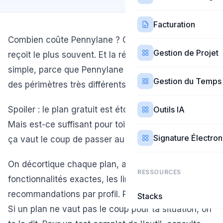
Facturation
Combien coûte Pennylane ? C'est la question qu'on
Gestion de Projet
reçoit le plus souvent. Et la réponse n'est pas si
simple, parce que Pennylane propose 4 plans avec
Gestion du Temps
des périmètres très différents.
Spoiler : le plan gratuit est étonnamment généreux.
Outils IA
Mais est-ce suffisant pour toi ? Et à quel moment
Signature Électro
ça vaut le coup de passer au payant ?
On décortique chaque plan, avec les
RESSOURCES
fonctionnalités exactes, les limites cachées, et nos
recommandations par profil. Pas de langue de bois.
Stacks
Si un plan ne vaut pas le coup pour ta situation, on