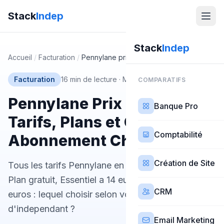
Stack
Indep
Stack
Indep
Accueil
/
Facturation
/
Pennylane prix
Facturation
16 min de lecture
·
Mis à jour 25 février 2026
COMPARATIFS
Pennylane Prix 2026 :
Banque Pro
Tarifs, Plans et Quel
Comptabilité
Abonnement Choisir
Création de Site
Tous les tarifs Pennylane en detail pour 2026.
Plan gratuit, Essentiel a 14 euros, Premium a 29
CRM
euros : lequel choisir selon votre profil
d'independant ?
Email Marketing