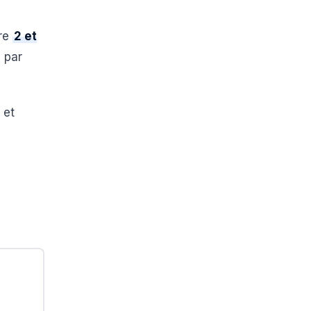
tre
2 et
 par
 et