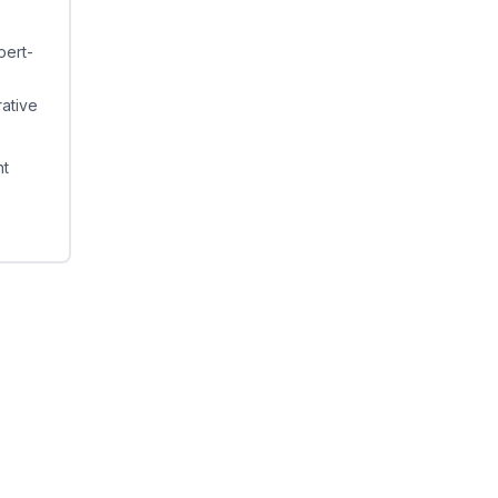
pert-
rative
t