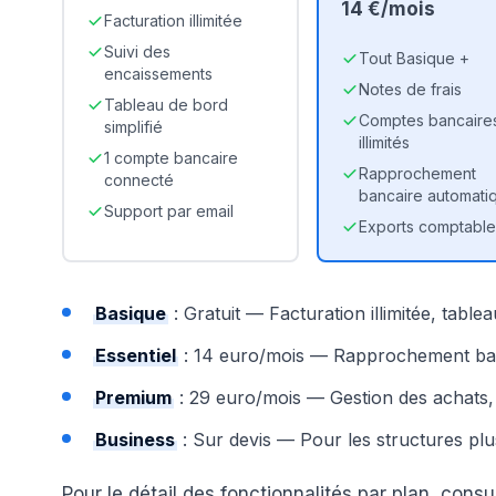
14 €/mois
Facturation illimitée
Suivi des
Tout Basique +
encaissements
Notes de frais
Tableau de bord
Comptes bancaire
simplifié
illimités
1 compte bancaire
Rapprochement
connecté
bancaire automati
Support par email
Exports comptable
Basique
: Gratuit — Facturation illimitée, tablea
Essentiel
: 14 euro/mois — Rapprochement banc
Premium
: 29 euro/mois — Gestion des achats, m
Business
: Sur devis — Pour les structures pl
Pour le détail des fonctionnalités par plan, cons