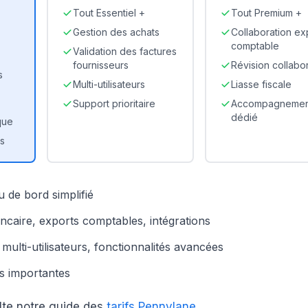
Tout Essentiel +
Tout Premium +
Gestion des achats
Collaboration ex
comptable
Validation des factures
fournisseurs
Révision collabo
s
Multi-utilisateurs
Liasse fiscale
Support prioritaire
Accompagnemen
dédié
que
s
u de bord simplifié
aire, exports comptables, intégrations
ulti-utilisateurs, fonctionnalités avancées
us importantes
ulte notre guide des
tarifs Pennylane
.