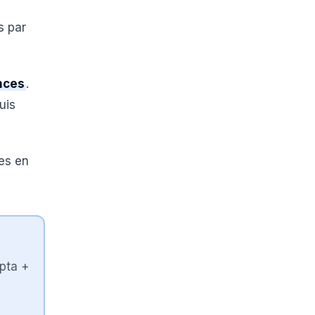
s par
ances
.
uis
 es en
mpta +