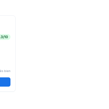
.3
/10
ès bien