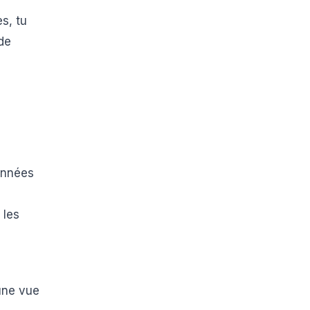
es, tu
de
onnées
 les
une vue