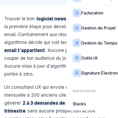
Facturation
Trouver le bon
logiciel newsletter freelance
est
la première étape pour développer ton activité par
Gestion de Projet
email. Contrairement aux réseaux sociaux où un
algorithme décide qui voit tes publications,
ta liste
Gestion du Temps
email t'appartient
. Aucune plateforme ne peut te
Outils IA
couper de ton audience du jour au lendemain.
Aucune mise à jour d'algorithme ne peut réduire ta
Signature Électro
portée à zéro.
Un consultant UX qui envoie une newsletter
RESSOURCES
mensuelle à 200 anciens clients et prospects peut
générer
2 à 3 demandes de mission par
Stacks
trimestre
sans aucune prospection active