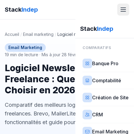
Stack
Indep
Stack
Indep
Accueil
/
Email marketing
/
Logiciel newsletter freelance
Email Marketing
COMPARATIFS
19 min de lecture
·
Mis à jour 28 février 2026
Banque Pro
Logiciel Newsletter
Freelance : Quelle Solution
Comptabilité
Choisir en 2026 ?
Création de Site
Comparatif des meilleurs logiciels newsletter pour
freelances. Brevo, MailerLite, Mailjet : prix,
CRM
fonctionnalités et guide pour créer ta newsletter.
Email Marketing