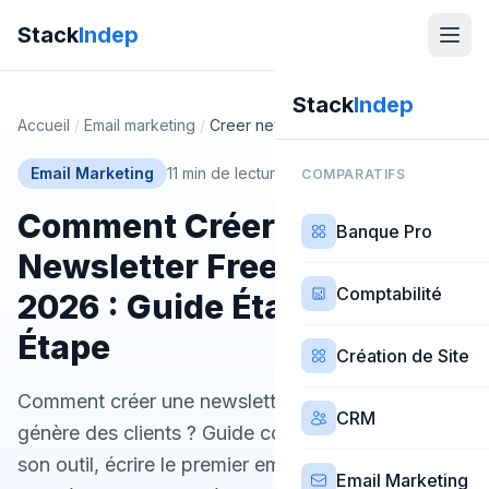
Stack
Indep
Stack
Indep
Accueil
/
Email marketing
/
Creer newsletter freelance
Email Marketing
11 min de lecture
·
Mis à jour 21 mars 2026
COMPARATIFS
Comment Créer une
Banque Pro
Newsletter Freelance en
Comptabilité
2026 : Guide Étape par
Étape
Création de Site
Comment créer une newsletter freelance qui
CRM
génère des clients ? Guide complet 2026 : choisir
son outil, écrire le premier email, construire sa liste
Email Marketing