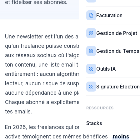
et fidéliser ses abonnés.
Facturation
Gestion de Projet
Une newsletter est l'un des actifs les plus précieux
qu'un freelance puisse construire. Contrairement
Gestion du Temps
aux réseaux sociaux où l'algorithme décide qui voit
ton contenu, une liste email t'appartient
Outils IA
entièrement : aucun algorithme entre toi et ton
lecteur, aucun risque de suspension de compte,
Signature Électro
aucune dépendance à une plateforme tiers.
Chaque abonné a explicitement choisi de recevoir
RESSOURCES
tes emails.
Stacks
En 2026, les freelances qui ont une newsletter
active témoignent des mêmes bénéfices :
moins