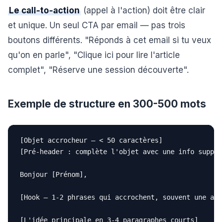
Le call-to-action
(appel à l'action) doit être clair
et unique. Un seul CTA par email — pas trois
boutons différents. "Réponds à cet email si tu veux
qu'on en parle", "Clique ici pour lire l'article
complet", "Réserve une session découverte".
Exemple de structure en 300-500 mots
[Objet accrocheur — < 50 caractères]

[Pré-header : complète l'objet avec une info supplé
Bonjour [Prénom],

[Hook — 1-2 phrases qui accrochent, souvent une ane
[L'idée principale en 3-4 paragraphes courts]
