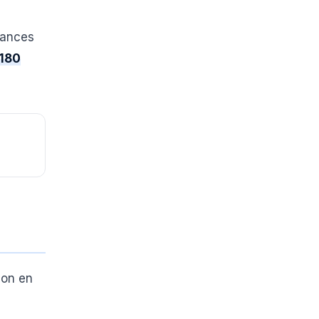
lances
180
ion en