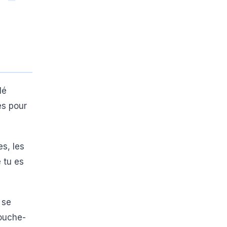
lé
es pour
es, les
 tu es
 se
bouche-