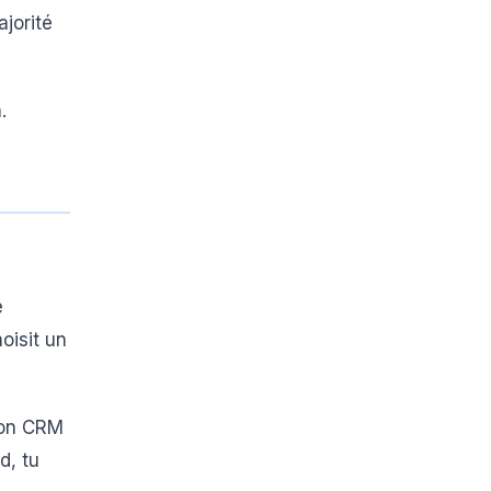
ajorité
.
e
oisit un
 ton CRM
d, tu