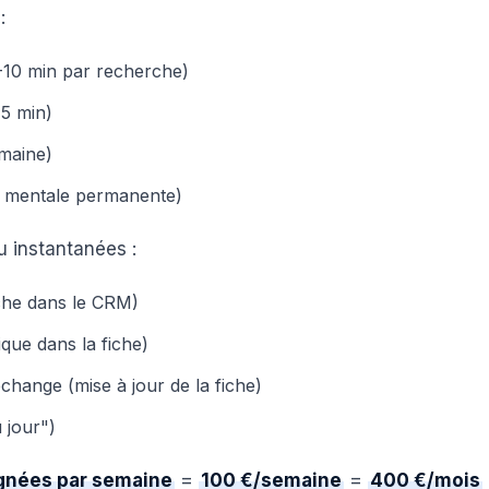
:
5-10 min par recherche)
15 min)
emaine)
te mentale permanente)
 instantanées :
he dans le CRM)
ique dans la fiche)
hange (mise à jour de la fiche)
 jour")
gnées par semaine
=
100 €/semaine
=
400 €/mois