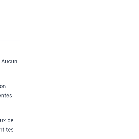
. Aucun
ton
entés
ux de
nt tes