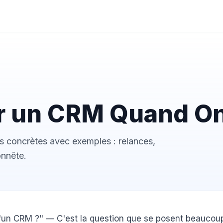
er un CRM Quand On
ns concrètes avec exemples : relances,
onnête.
n d'un CRM ?" — C'est la question que se posent beaucou