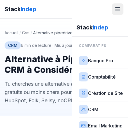
Stack
Indep
Stack
Indep
Accueil
/
Crm
/
Alternative pipedrive
CRM
6 min de lecture
·
Mis à jour 4 mars 2026
COMPARATIFS
Alternative à Pipedrive : 5
Banque Pro
CRM à Considérer en 2026
Comptabilité
Tu cherches une alternative à Pipedrive ? 5 CRM
gratuits ou moins chers pour freelances et TPE :
Création de Site
HubSpot, Folk, Sellsy, noCRM.io, Brevo.
CRM
Email Marketing