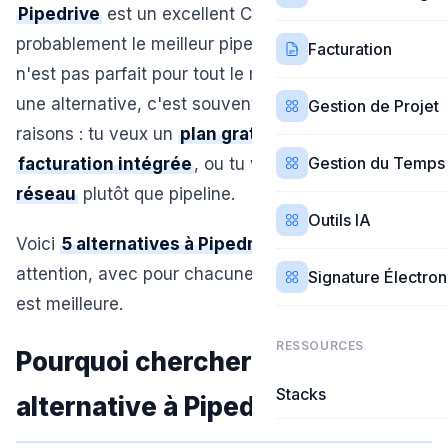
Pipedrive
est un excellent CRM de vente —
probablement le meilleur pipeline du marché. Mais il
Facturation
n'est pas parfait pour tout le monde. Si tu cherches
une alternative, c'est souvent pour une de ces
Gestion de Projet
raisons : tu veux un
plan gratuit
, tu as besoin de
Gestion du Temps
facturation intégrée
, ou tu veux une
approche
réseau
plutôt que pipeline.
Outils IA
Voici
5 alternatives à Pipedrive
qui méritent ton
attention, avec pour chacune le cas précis où elle
Signature Électro
est meilleure.
RESSOURCES
Pourquoi chercher une
Stacks
alternative à Pipedrive ?