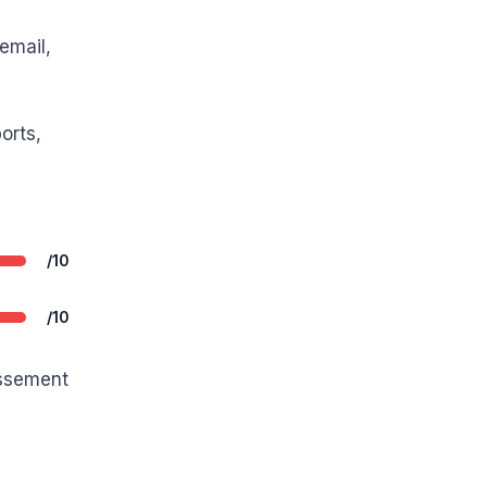
email,
orts,
/10
/10
issement