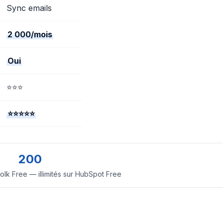
Sync emails
2 000/mois
Oui
⭐⭐⭐
⭐⭐⭐⭐⭐
200
olk Free — illimités sur HubSpot Free