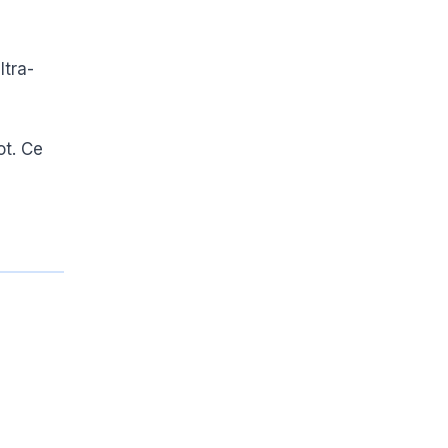
ltra-
ot. Ce