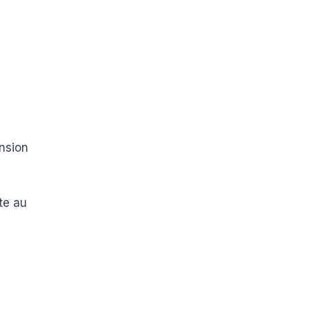
ension
te au