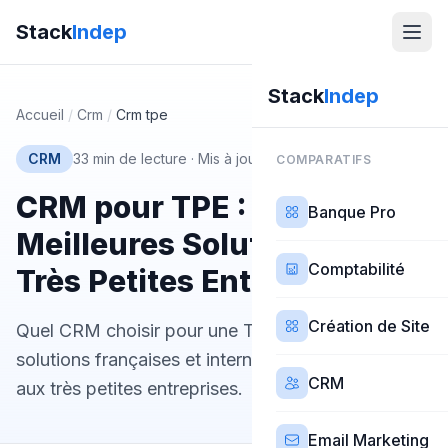
Stack
Indep
Stack
Indep
Accueil
/
Crm
/
Crm tpe
CRM
33 min de lecture
·
Mis à jour 26 février 2026
COMPARATIFS
CRM pour TPE : Les
Banque Pro
Meilleures Solutions pour
Comptabilité
Très Petites Entreprises
Création de Site
Quel CRM choisir pour une TPE ? Comparatif des
solutions françaises et internationales adaptées
CRM
aux très petites entreprises.
Email Marketing