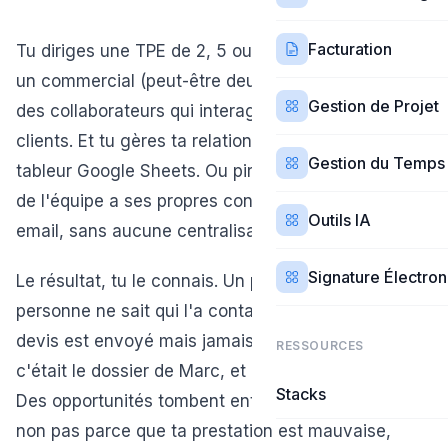
Facturation
Tu diriges une TPE de 2, 5 ou 10 personnes. Tu as
un commercial (peut-être deux), une assistante,
Gestion de Projet
des collaborateurs qui interagissent avec les
clients. Et tu gères ta relation client avec... un
Gestion du Temps
tableur Google Sheets. Ou pire : chaque membre
de l'équipe a ses propres contacts dans sa boîte
Outils IA
email, sans aucune centralisation.
Signature Électro
Le résultat, tu le connais. Un prospect appelle et
personne ne sait qui l'a contacté en dernier. Un
devis est envoyé mais jamais relancé parce que «
RESSOURCES
c'était le dossier de Marc, et Marc est en congé ».
Stacks
Des opportunités tombent entre les mailles du filet,
non pas parce que ta prestation est mauvaise,