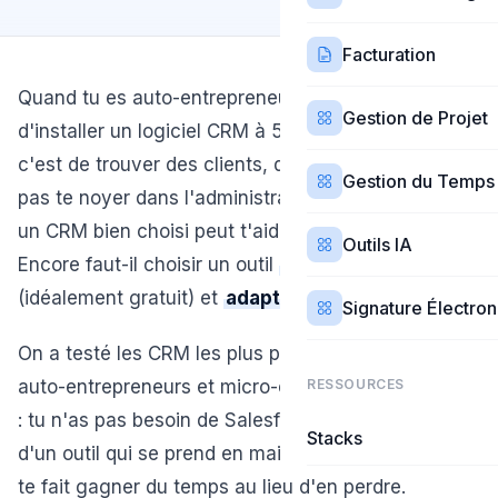
Facturation
Quand tu es auto-entrepreneur, ta priorité n'est pas
Gestion de Projet
d'installer un logiciel CRM à 50 €/mois. Ta priorité,
c'est de trouver des clients, de les garder, et de ne
Gestion du Temps
pas te noyer dans l'administratif. Mais justement —
un CRM bien choisi peut t'aider sur ces trois fronts.
Outils IA
Encore faut-il choisir un outil
simple
,
abordable
(idéalement gratuit) et
adapté à un usage solo
.
Signature Électro
On a testé les CRM les plus pertinents pour les
auto-entrepreneurs et micro-entrepreneurs. Spoiler
RESSOURCES
: tu n'as pas besoin de Salesforce. Tu as besoin
Stacks
d'un outil qui se prend en main en 10 minutes et qui
te fait gagner du temps au lieu d'en perdre.