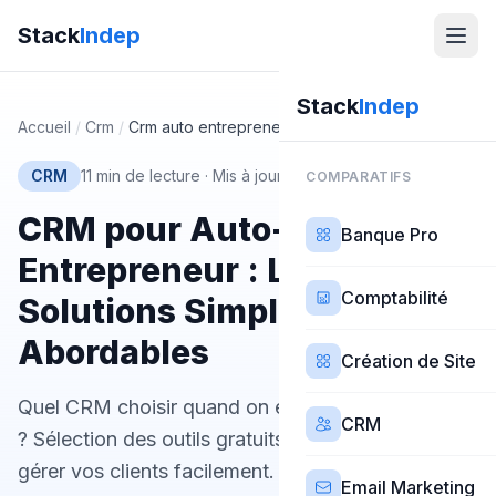
Stack
Indep
Stack
Indep
Accueil
/
Crm
/
Crm auto entrepreneur
CRM
11 min de lecture
·
Mis à jour 26 février 2026
COMPARATIFS
CRM pour Auto-
Banque Pro
Entrepreneur : Les
Comptabilité
Solutions Simples et
Abordables
Création de Site
Quel CRM choisir quand on est auto-entrepreneur
CRM
? Sélection des outils gratuits et pas chers pour
gérer vos clients facilement.
Email Marketing