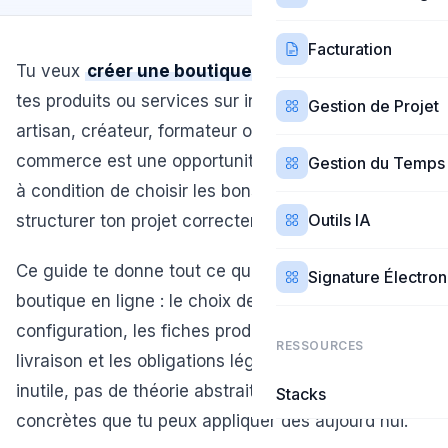
Facturation
Tu veux
créer une boutique en ligne
pour vendre
tes produits ou services sur internet ? Que tu sois
Gestion de Projet
artisan, créateur, formateur ou commerçant, le e-
commerce est une opportunité massive en 2026 —
Gestion du Temps
à condition de choisir les bons outils et de
Outils IA
structurer ton projet correctement.
Ce guide te donne tout ce qu'il faut pour lancer ta
Signature Électro
boutique en ligne : le choix de la plateforme, la
configuration, les fiches produits, le paiement, la
RESSOURCES
livraison et les obligations légales. Pas de jargon
inutile, pas de théorie abstraite — juste des actions
Stacks
concrètes que tu peux appliquer dès aujourd'hui.