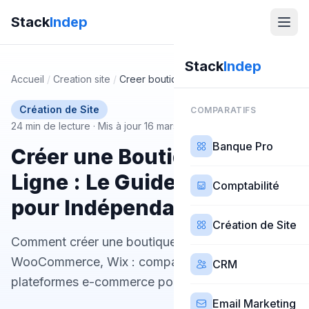
Stack
Indep
Stack
Indep
Accueil
/
Creation site
/
Creer boutique en ligne
Création de Site
COMPARATIFS
24 min de lecture
·
Mis à jour 16 mars 2026
Banque Pro
Créer une Boutique en
Ligne : Le Guide Complet
Comptabilité
pour Indépendants et TPE
Création de Site
Comment créer une boutique en ligne ? Shopify,
WooCommerce, Wix : comparatif des meilleures
CRM
plateformes e-commerce pour se lancer en 2026.
Email Marketing