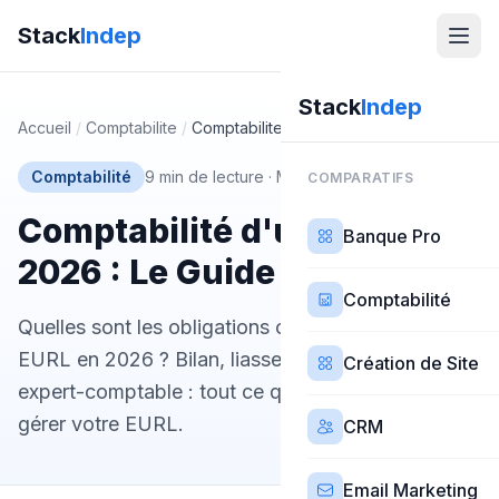
Stack
Indep
Stack
Indep
Accueil
/
Comptabilite
/
Comptabilite eurl
Comptabilité
9 min de lecture
·
Mis à jour 21 mars 2026
COMPARATIFS
Comptabilité d'une EURL en
Banque Pro
2026 : Le Guide Complet
Comptabilité
Quelles sont les obligations comptables d'une
EURL en 2026 ? Bilan, liasse fiscale, IS ou IR,
Création de Site
expert-comptable : tout ce qu'il faut savoir pour
gérer votre EURL.
CRM
Email Marketing