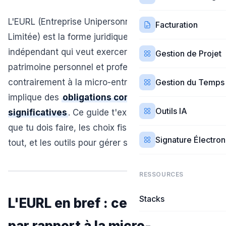
L'EURL (Entreprise Unipersonnelle à Responsabilité
Facturation
Limitée) est la forme juridique idéale pour un
indépendant qui veut exercer seul tout en séparant
Gestion de Projet
patrimoine personnel et professionnel. Mais
contrairement à la micro-entreprise, l'EURL
Gestion du Temps
implique des
obligations comptables
Outils IA
significatives
. Ce guide t'explique exactement ce
que tu dois faire, les choix fiscaux qui changent
Signature Électro
tout, et les outils pour gérer sans te ruiner.
RESSOURCES
Stacks
L'EURL en bref : ce qui change
par rapport à la micro-