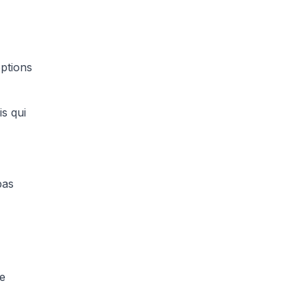
options
is qui
pas
re