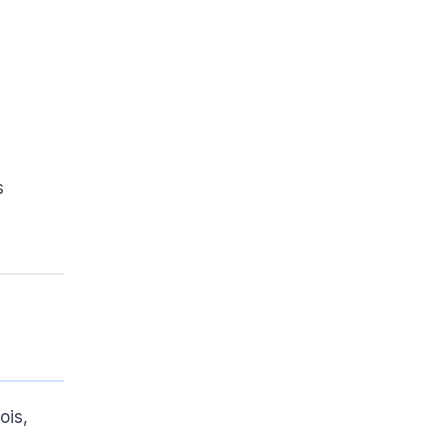
s
ois,