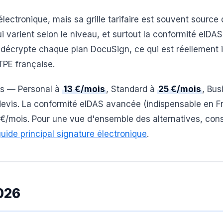
électronique, mais sa grille tarifaire est souvent source
ui varient selon le niveau, et surtout la conformité eIDAS
 décrypte chaque plan DocuSign, ce qui est réellement i
 TPE française.
ls — Personal à
13 €/mois
, Standard à
25 €/mois
, Bus
devis. La conformité eIDAS avancée (indispensable en F
0 €/mois. Pour une vue d'ensemble des alternatives, con
uide principal signature électronique
.
2026