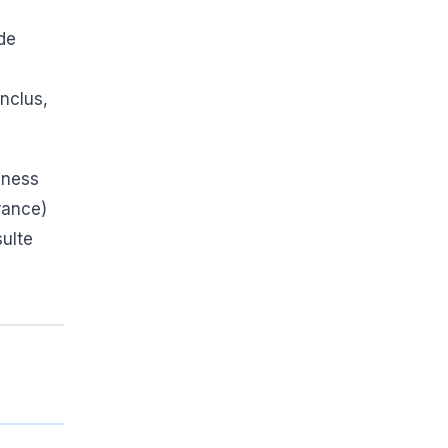
 de
nclus,
iness
rance)
sulte