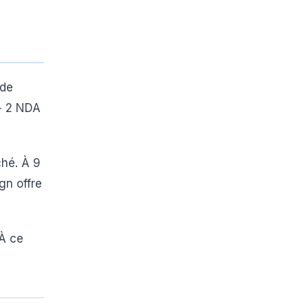
 de
 + 2 NDA
ché. À 9
gn offre
 À ce