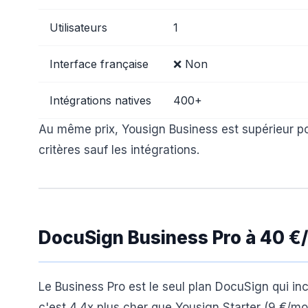
Utilisateurs
1
Interface française
❌ Non
Intégrations natives
400+
Au même prix, Yousign Business est supérieur po
critères sauf les intégrations.
DocuSign Business Pro à 40 €/
Le Business Pro est le seul plan DocuSign qui inc
c'est 4,4x plus cher que Yousign Starter (9 €/mo