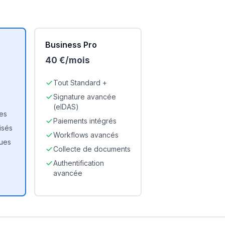
Business Pro
40 €/mois
Tout Standard +
Signature avancée
(eIDAS)
ées
Paiements intégrés
isés
Workflows avancés
ques
Collecte de documents
Authentification
avancée