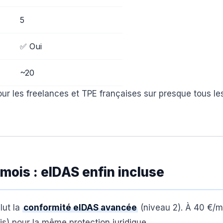
5
✅ Oui
~20
ur les freelances et TPE françaises sur presque tous le
mois : eIDAS enfin incluse
lut la
conformité eIDAS avancée
(niveau 2). À 40 €/m
is) pour la même protection juridique.