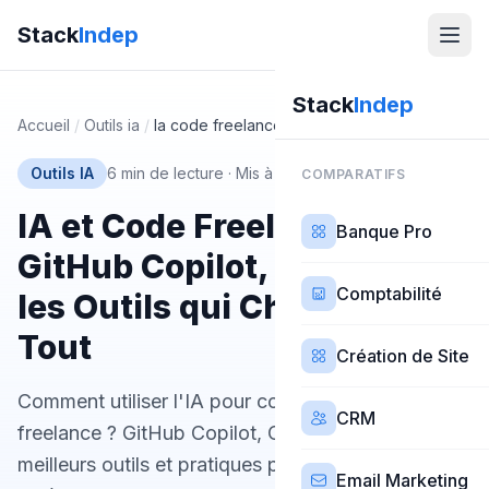
Stack
Indep
Stack
Indep
Accueil
/
Outils ia
/
Ia code freelance
Outils IA
6 min de lecture
·
Mis à jour 21 mars 2026
COMPARATIFS
IA et Code Freelance :
Banque Pro
GitHub Copilot, ChatGPT et
Comptabilité
les Outils qui Changent
Tout
Création de Site
Comment utiliser l'IA pour coder plus vite en
CRM
freelance ? GitHub Copilot, ChatGPT, Claude : les
meilleurs outils et pratiques pour développeurs
Email Marketing