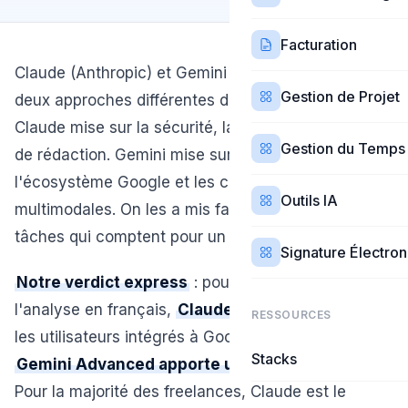
Facturation
Claude (Anthropic) et Gemini (Google) représentent
Gestion de Projet
deux approches différentes de l'IA généraliste.
Claude mise sur la sécurité, la nuance et la qualité
Gestion du Temps
de rédaction. Gemini mise sur l'intégration à
l'écosystème Google et les capacités
Outils IA
multimodales. On les a mis face à face sur les
tâches qui comptent pour un freelance.
Signature Électro
Notre verdict express
: pour la rédaction et
l'analyse en français,
Claude est supérieur
. Pour
RESSOURCES
les utilisateurs intégrés à Google Workspace,
Stacks
Gemini Advanced apporte une valeur réelle
.
Pour la majorité des freelances, Claude est le