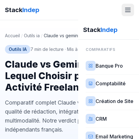
Stack
Indep
Stack
Indep
Accueil
/
Outils ia
/
Claude vs gemini
Outils IA
7 min de lecture
·
Mis à jour 21 mars 2026
COMPARATIFS
Claude vs Gemini en 2026 :
Banque Pro
Lequel Choisir pour son
Comptabilité
Activité Freelance ?
Création de Site
Comparatif complet Claude vs Gemini en 2026 :
qualité de rédaction, intégrations, prix,
CRM
multimodalité. Notre verdict pour les freelances et
indépendants français.
Email Marketing