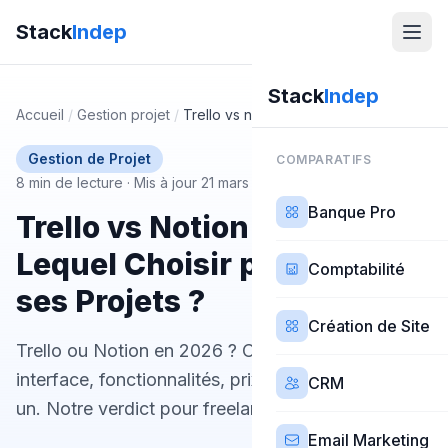
Stack
Indep
Stack
Indep
Accueil
/
Gestion projet
/
Trello vs notion
Gestion de Projet
COMPARATIFS
8 min de lecture
·
Mis à jour 21 mars 2026
Banque Pro
Trello vs Notion 2026 :
Lequel Choisir pour Gérer
Comptabilité
ses Projets ?
Création de Site
Trello ou Notion en 2026 ? Comparatif complet :
interface, fonctionnalités, prix, Kanban vs tout-en-
CRM
un. Notre verdict pour freelances et TPE.
Email Marketing