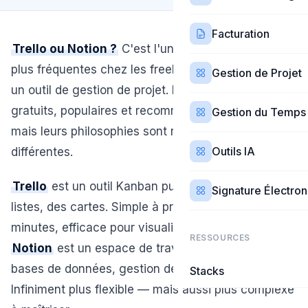
Facturation
Trello ou Notion ?
C'est l'une des questions les
plus fréquentes chez les freelances qui cherchent
Gestion de Projet
un outil de gestion de projet. Les deux sont
gratuits, populaires et recommandés partout —
Gestion du Temps
mais leurs philosophies sont radicalement
Outils IA
différentes.
Trello
est un outil Kanban pur : des tableaux, des
Signature Électro
listes, des cartes. Simple à prendre en main en 10
minutes, efficace pour visualiser un flux de travail.
RESSOURCES
Notion
est un espace de travail tout-en-un : notes,
bases de données, gestion de projet, wiki.
Stacks
Infiniment plus flexible — mais aussi plus complexe