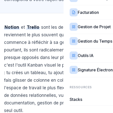
Facturation
Gestion de Projet
Notion
et
Trello
sont les deux outils qui
reviennent le plus souvent quand un freelance
Gestion du Temps
commence à réfléchir à sa gestion de projet. Et
pourtant, ils sont radicalement différents —
Outils IA
presque opposés dans leur philosophie.
Trello
,
c'est l'outil Kanban visuel le plus simple du marché
Signature Électro
: tu crées un tableau, tu ajoutes des cartes, tu les
fais glisser de colonne en colonne.
Notion
, c'est
l'espace de travail le plus flexible qui existe : bases
RESSOURCES
de données relationnelles, vues multiples, wiki,
Stacks
documentation, gestion de projet — tout dans un
seul outil.