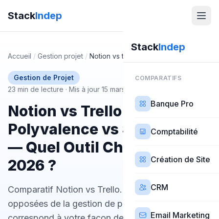
Stack
Indep
Stack
Indep
Accueil
/
Gestion projet
/
Notion vs trello
Gestion de Projet
COMPARATIFS
23 min de lecture
·
Mis à jour 15 mars 2026
Banque Pro
Notion vs Trello :
Polyvalence vs Simplicité
Comptabilité
— Quel Outil Choisir en
Création de Site
2026 ?
CRM
Comparatif Notion vs Trello. Deux approches
opposées de la gestion de projet : lequel
Email Marketing
correspond à votre façon de travailler ?