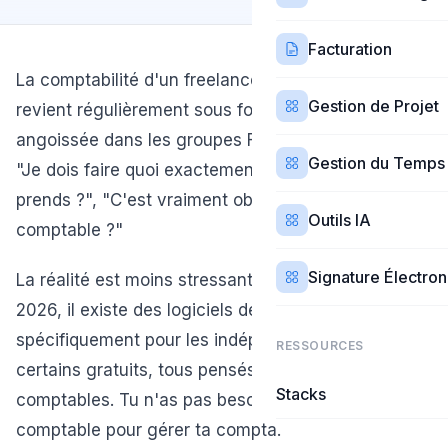
Facturation
La comptabilité d'un freelance, c'est un sujet qui
Gestion de Projet
revient régulièrement sous forme de question
angoissée dans les groupes Facebook et Discord :
Gestion du Temps
"Je dois faire quoi exactement ?", "Quel logiciel je
prends ?", "C'est vraiment obligatoire l'expert-
Outils IA
comptable ?"
Signature Électro
La réalité est moins stressante qu'elle n'y paraît. En
2026, il existe des logiciels de comptabilité conçus
spécifiquement pour les indépendants français —
RESSOURCES
certains gratuits, tous pensés pour les non-
Stacks
comptables. Tu n'as pas besoin d'être expert-
comptable pour gérer ta compta.