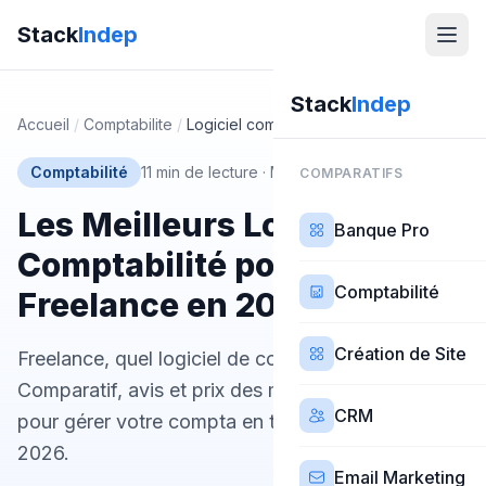
Stack
Indep
Stack
Indep
Accueil
/
Comptabilite
/
Logiciel comptabilite freelance
Comptabilité
11 min de lecture
·
Mis à jour 27 février 2026
COMPARATIFS
Les Meilleurs Logiciels de
Banque Pro
Comptabilité pour
Comptabilité
Freelance en 2026
Création de Site
Freelance, quel logiciel de comptabilité choisir ?
Comparatif, avis et prix des meilleures solutions
CRM
pour gérer votre compta en toute autonomie en
2026.
Email Marketing