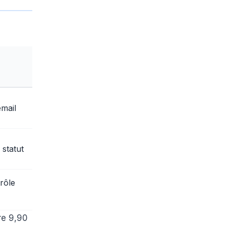
email
 statut
rôle
re 9,90