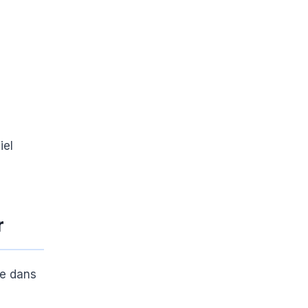
iel
r
le dans