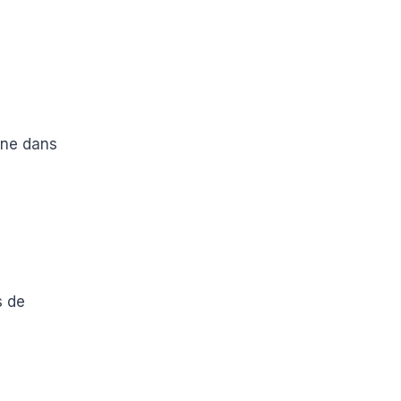
gne dans
s de