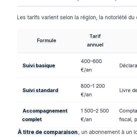
Les tarifs varient selon la région, la notoriété du
Tarif
Formule
annuel
400–600
Suivi basique
Déclara
€/an
800–1 200
Suivi standard
Livre d
€/an
Accompagnement
1 500–2 500
Comptab
complet
€/an
fiscal,
À titre de comparaison
, un abonnement à un lo