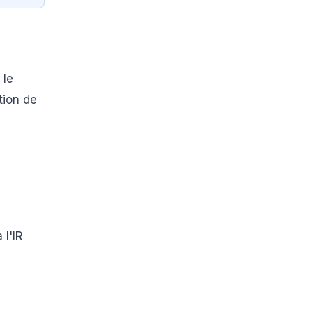
 le
tion de
 l'IR