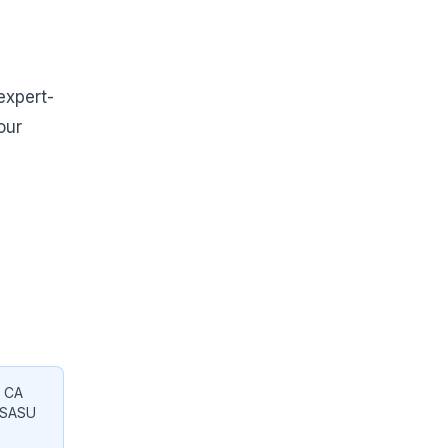
expert-
our
e CA
u SASU