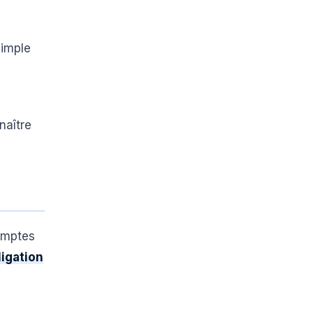
simple
naître
comptes
igation