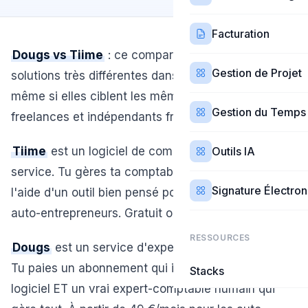
Facturation
Dougs vs Tiime
: ce comparatif oppose deux
Gestion de Projet
solutions très différentes dans leur philosophie,
même si elles ciblent les mêmes utilisateurs —
Gestion du Temps
freelances et indépendants français.
Tiime
est un logiciel de comptabilité en self-
Outils IA
service. Tu gères ta comptabilité toi-même, avec
Signature Électro
l'aide d'un outil bien pensé pour les BNC et les
auto-entrepreneurs. Gratuit ou 9 €/mois.
RESSOURCES
Dougs
est un service d'expert-comptable en ligne.
Tu paies un abonnement qui inclut à la fois un
Stacks
logiciel ET un vrai expert-comptable humain qui