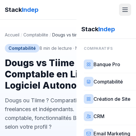
Stack
Indep
Stack
Indep
Accueil
/
Comptabilite
/
Dougs vs tiime
Comptabilité
8 min de lecture
·
Mis à jour 21 mars 2026
COMPARATIFS
Dougs vs Tiime : Expert-
Banque Pro
Comptable en Ligne ou
Comptabilité
Logiciel Autonome ?
Création de Site
Dougs ou Tiime ? Comparatif complet 2026 pour
freelances et indépendants. Prix, expert-
CRM
comptable, fonctionnalités BNC : lequel choisir
selon votre profil ?
Email Marketing