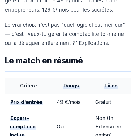
gère tout. À partir de 49 €/mois pour les auto-
entrepreneurs, 129 €/mois pour les sociétés.
Le vrai choix n'est pas "quel logiciel est meilleur"
— c'est "veux-tu gérer ta comptabilité toi-même
ou la déléguer entièrement ?" Explications.
Le match en résumé
Critère
Dougs
Tiime
Prix d'entrée
49 €/mois
Gratuit
Expert-
Non (In
comptable
Oui
Extenso en
inclus
option)