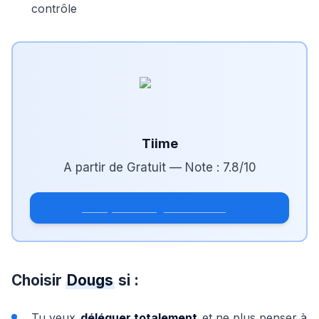
contrôle
Tiime
A partir de
Gratuit
— Note :
7.8
/10
Essayer Tiime gratuitement
Choisir
Dougs
si :
Tu veux
déléguer totalement
et ne plus penser à