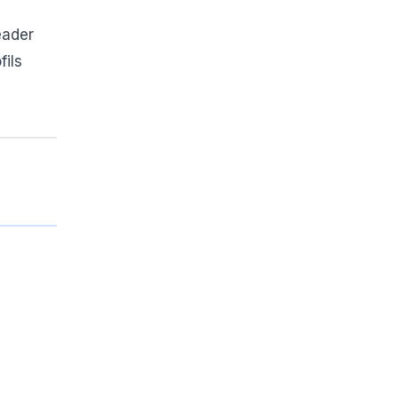
eader
fils