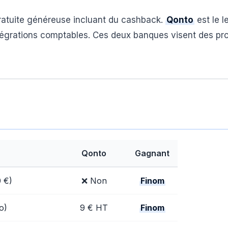
ratuite généreuse incluant du cashback.
Qonto
est le l
tégrations comptables. Ces deux banques visent des pro
Qonto
Gagnant
 €)
❌ Non
Finom
o)
9 € HT
Finom