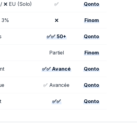
 / ❌ EU (Solo)
✅
Qonto
à 3%
❌
Finom
s
✅✅ 50+
Qonto
Partiel
Finom
nt
✅✅ Avancé
Qonto
ue
✅ Avancée
Qonto
t
✅✅
Qonto