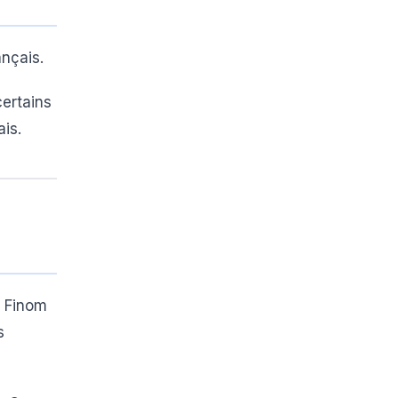
nçais.
certains
is.
. Finom
s