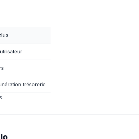
clus
utilisateur
rs
unération trésorerie
s.
lo