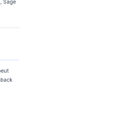
s, Sage
peut
hback