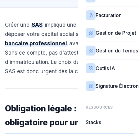
Facturation
Créer une
SAS
implique une obligation ferme :
Gestion de Projet
déposer votre capital social sur un
compte
bancaire professionnel
avant l'immatriculation.
Gestion du Temps
Sans ce compte, pas d'attestation de dépôt, pas
d'immatriculation. Le choix de votre banque pro
Outils IA
SAS est donc urgent dès la création.
Signature Électro
Obligation légale : compte pro
RESSOURCES
obligatoire pour une SAS
Stacks