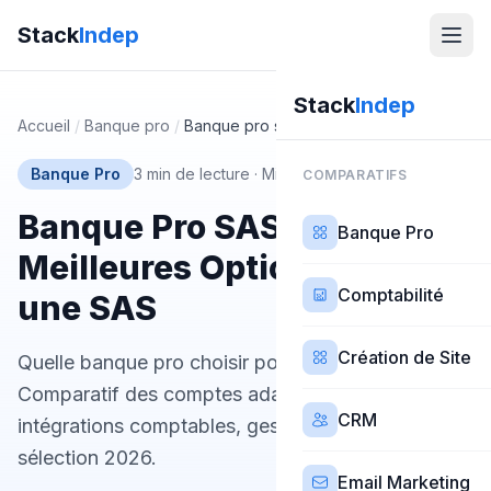
Stack
Indep
Stack
Indep
Accueil
/
Banque pro
/
Banque pro sas
Banque Pro
3 min de lecture
·
Mis à jour 20 mars 2026
COMPARATIFS
Banque Pro SAS 2026 : Les
Banque Pro
Meilleures Options pour
Comptabilité
une SAS
Création de Site
Quelle banque pro choisir pour une SAS ?
Comparatif des comptes adaptés : dépôt capital,
CRM
intégrations comptables, gestion équipe. Notre
sélection 2026.
Email Marketing