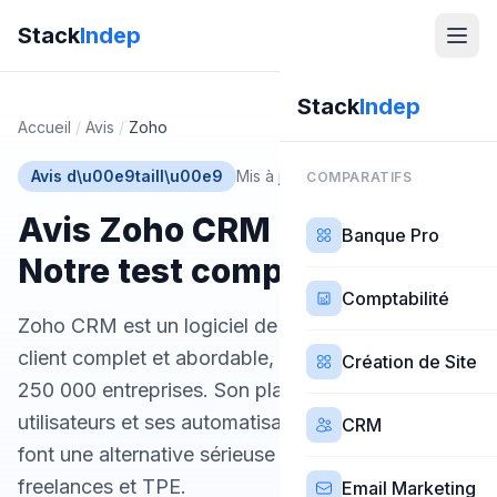
Stack
Indep
Stack
Indep
Accueil
/
Avis
/
Zoho
Avis d\u00e9taill\u00e9
Mis à jour 27 février 2026
COMPARATIFS
Avis Zoho CRM (2026) —
Banque Pro
Notre test complet
Comptabilité
Zoho CRM est un logiciel de gestion de la relation
client complet et abordable, utilisé par plus de
Création de Site
250 000 entreprises. Son plan gratuit pour 3
utilisateurs et ses automatisations avancées en
CRM
font une alternative sérieuse à HubSpot pour les
freelances et TPE.
Email Marketing