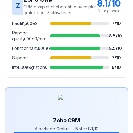
8.1
/10
Z
CRM complet et abordable avec plan
Note globale
gratuit pour 3 utilisateurs.
Facilit\u00e9
7
/10
Rapport
8.5
/10
qualit\u00e9/prix
Fonctionnalit\u00e9s
8.5
/10
Support
7
/10
Int\u00e9grations
9
/10
Zoho CRM
A partir de
Gratuit
— Note :
8.1
/10