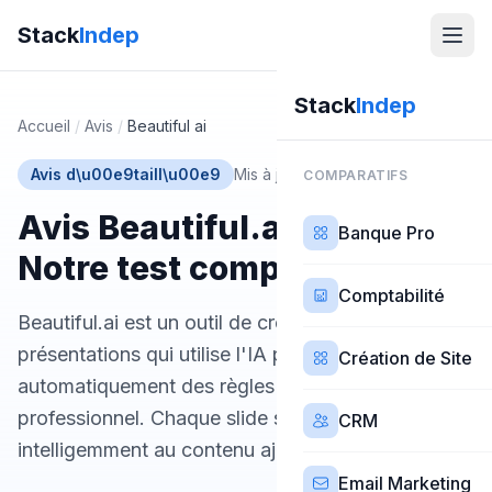
Stack
Indep
Stack
Indep
Accueil
/
Avis
/
Beautiful ai
Avis d\u00e9taill\u00e9
Mis à jour 17 mars 2026
COMPARATIFS
Avis Beautiful.ai (2026) —
Banque Pro
Notre test complet
Comptabilité
Beautiful.ai est un outil de création de
présentations qui utilise l'IA pour appliquer
Création de Site
automatiquement des règles de design
professionnel. Chaque slide s'adapte
CRM
intelligemment au contenu ajouté.
Email Marketing