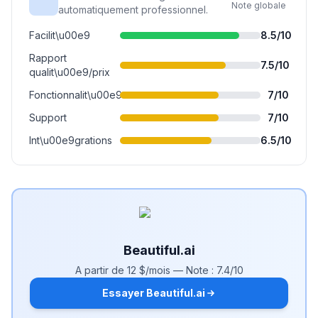
Note globale
automatiquement professionnel.
Facilit\u00e9
8.5
/10
Rapport
7.5
/10
qualit\u00e9/prix
Fonctionnalit\u00e9s
7
/10
Support
7
/10
Int\u00e9grations
6.5
/10
Beautiful.ai
A partir de
12 $/mois
— Note :
7.4
/10
Essayer Beautiful.ai